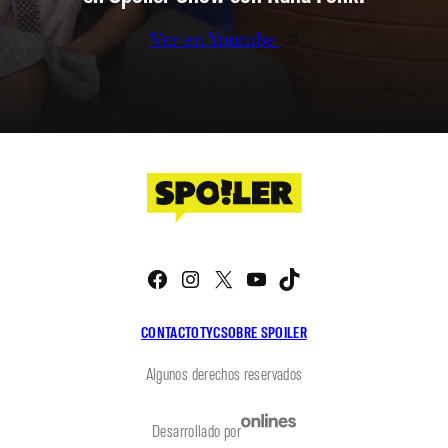
Ver en Youtube
Facebook
Instagram
X
YouTube
TikTok
CONTACTO
TYC
SOBRE SPOILER
Algunos derechos reservados
Desarrollado por