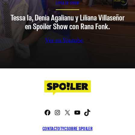
SPOILER SHOW
Tessa Ia, Denia Agalianu y Liliana Villaseñor
en Spoiler Show con Rana Fonk.
Ver en Youtube
Facebook
Instagram
X
YouTube
TikTok
CONTACTO
TYC
SOBRE SPOILER