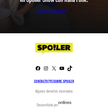
Ver en Youtube
Facebook
Instagram
X
YouTube
TikTok
CONTACTO
TYC
SOBRE SPOILER
Algunos derechos reservados
Desarrollado por