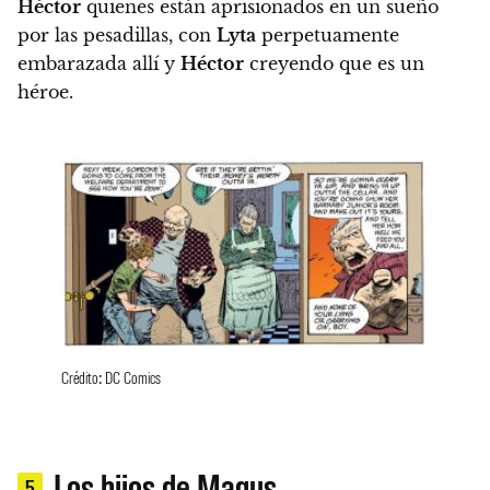
Héctor
quienes están aprisionados en un sueño
por las pesadillas, con
Lyta
perpetuamente
embarazada allí y
Héctor
creyendo que es un
héroe.
Crédito: DC Comics
Los hijos de Magus
5