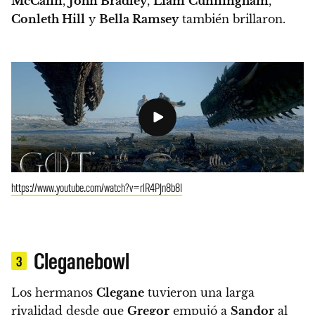
McCann
,
John Bradley
,
Liam
Cunningham
,
Conleth Hill
y
Bella Ramsey
también brillaron.
https://www.youtube.com/watch?v=rlR4PJn8b8I
Cleganebowl
3
Los hermanos
Clegane
tuvieron una larga
rivalidad desde que
Gregor
empujó a
Sandor
al