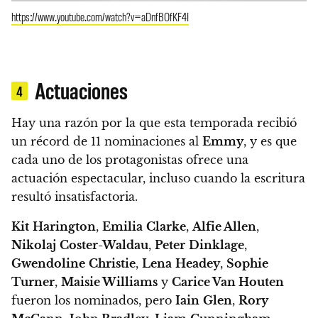
https://www.youtube.com/watch?v=aDnfBOfKF4I
Actuaciones
4
Hay una razón por la que esta temporada recibió
un récord de 11 nominaciones al
Emmy
, y es que
cada uno de los protagonistas ofrece una
actuación espectacular, incluso cuando la escritura
resultó insatisfactoria.
Kit
Harington
,
Emilia
Clarke
,
Alfie Allen
,
Nikolaj
Coster-Waldau
,
Peter
Dinklage
,
Gwendoline
Christie
,
Lena
Headey
,
Sophie
Turner
,
Maisie Williams
y
Carice Van Houten
fueron los nominados, pero
Iain
Glen
,
Rory