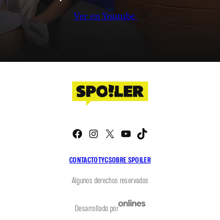
Ver en Youtube
Facebook
Instagram
X
YouTube
TikTok
CONTACTO
TYC
SOBRE SPOILER
Algunos derechos reservados
Desarrollado por