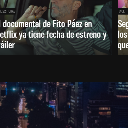
E 22 HORAS
HACE 1 
l documental de Fito Páez en
Se
etflix ya tiene fecha de estreno y
lo
ráiler
que