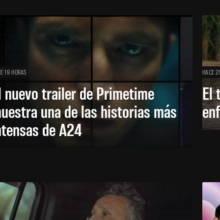
E 19 HORAS
HACE 2
l nuevo trailer de Primetime
El 
uestra una de las historias más
enf
ntensas de A24