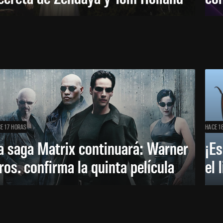
E 17 HORAS
HACE 1
a saga Matrix continuará: Warner
¡Es
ros. confirma la quinta película
el 