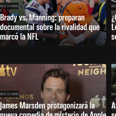
HACE 12 HORAS
HAC
Brady vs. Manning: preparan
¿
documental sobre la rivalidad que
L
marcó la NFL
s
HACE 15 HORAS
HAC
James Marsden protagonizará la
A
nueva comedia de misterio de Apple
s