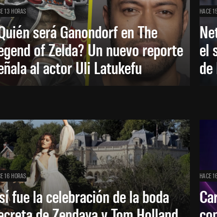
E 13 HORAS
HACE 1
Quién será Ganondorf en The
Net
egend of Zelda? Un nuevo reporte
el 
eñala al actor Uli Latukefu
de 
E 16 HORAS
HACE 1
sí fue la celebración de la boda
Car
ecreta de Zendaya y Tom Holland
con