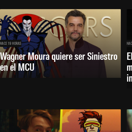
HACE 19 HORAS
HAC
Wagner Moura quiere ser Siniestro
E
en el MCU
m
i