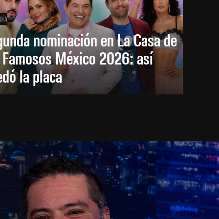
DÍA
gunda nominación en La Casa de
s Famosos México 2026: así
dó la placa