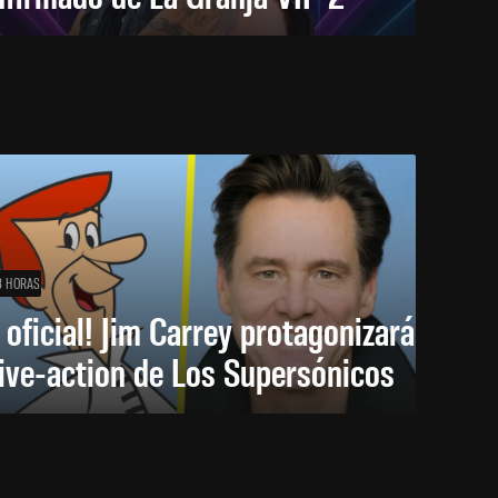
8 HORAS
 oficial! Jim Carrey protagonizará
live-action de Los Supersónicos