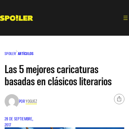
Saltar
al
contenido
SPOILER
ARTÍCULOS
Las 5 mejores caricaturas
basadas en clásicos literarios
POR
YOGUEZ
28 DE SEPTIEMBRE,
2017