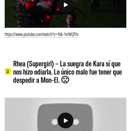
https://www.youtube.com/watch?v=NA-fvrWQfYo
Rhea (Supergirl) – La suegra de Kara sí que
nos hizo odiarla. Lo único malo fue tener que
3
despedir a Mon-El. 🙁