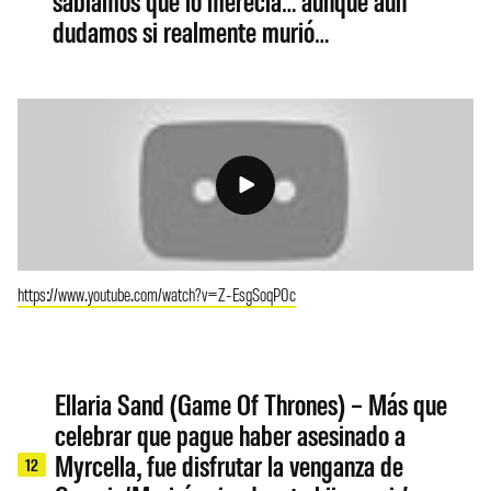
sabíamos que lo merecía… aunque aún
dudamos si realmente murió…
https://www.youtube.com/watch?v=Z-EsgSoqP0c
Ellaria Sand (Game Of Thrones) – Más que
celebrar que pague haber asesinado a
Myrcella, fue disfrutar la venganza de
12