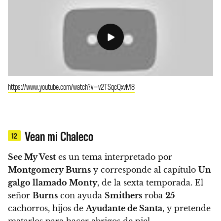
https://www.youtube.com/watch?v=v2TSqcQxvM8
Vean mi Chaleco
12
See My Vest
es un tema interpretado por
Montgomery Burns
y corresponde al capítulo
Un
galgo llamado Monty
, de la sexta temporada.
El
señor
Burns
con ayuda
Smithers
roba
25
cachorros, hijos de
Ayudante de Santa
, y pretende
matarlos para hacer abrigos de piel.