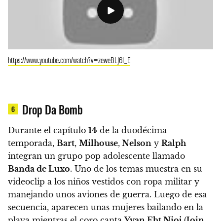
https://www.youtube.com/watch?v=zeweBLJ6I_E
Drop Da Bomb
6
Durante el capítulo
14
de la duodécima
temporada,
Bart
,
Milhouse
,
Nelson
y
Ralph
integran un grupo pop adolescente llamado
Banda de Luxo
.
Uno de los temas muestra en su
videoclip a los niños vestidos con ropa militar y
manejando unos aviones de guerra. Luego de esa
secuencia, aparecen unas mujeres bailando en la
playa mientras
el coro canta
Yvan Eht Nioj
(
Join