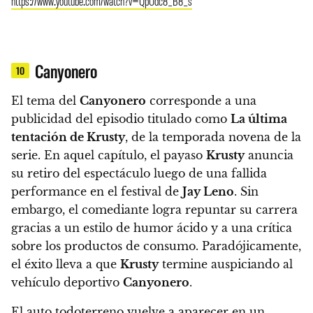
https://www.youtube.com/watch?v=QpOdc8_B8_s
Canyonero
10
El tema del
Canyonero
corresponde a una
publicidad del episodio titulado como
La última
tentación de Krusty
, de la temporada novena de la
serie.
En aquel capítulo, el payaso
Krusty
anuncia
su retiro del espectáculo luego de una fallida
performance en el festival de
Jay Leno
. Sin
embargo, el comediante logra repuntar su carrera
gracias a un estilo de humor ácido y a una crítica
sobre los productos de consumo. Paradójicamente,
el éxito lleva a que
Krusty
termine auspiciando al
vehículo deportivo
Canyonero
.
El auto todoterreno vuelve a aparecer en un