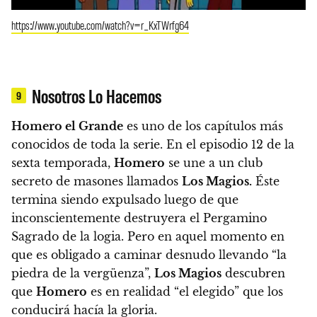
https://www.youtube.com/watch?v=r_KxTWrfg64
Nosotros Lo Hacemos
9
Homero el Grande
es uno de los capítulos más
conocidos de toda la serie.
En el episodio 12 de la
sexta temporada,
Homero
se une a un club
secreto de masones llamados
Los Magios
.
Éste
termina siendo expulsado luego de que
inconscientemente destruyera el Pergamino
Sagrado de la logia. Pero en aquel momento en
que es obligado a caminar desnudo llevando “la
piedra de la vergüenza”,
Los Magios
descubren
que
Homero
es en realidad “el elegido” que los
conducirá hacía la gloria.