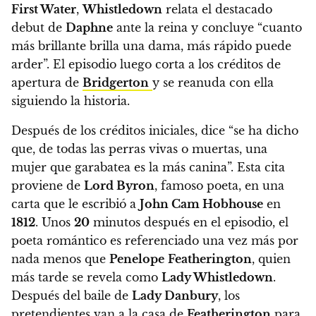
First Water
,
Whistledown
relata el destacado
debut de
Daphne
ante la reina y concluye “cuanto
más brillante brilla una dama, más rápido puede
arder”. El episodio luego corta a los créditos de
apertura de
Bridgerton
y se reanuda con ella
siguiendo la historia.
Después de los créditos iniciales, dice “se ha dicho
que, de todas las perras vivas o muertas, una
mujer que garabatea es la más canina”. Esta cita
proviene de
Lord Byron
, famoso poeta, en una
carta que le escribió a
John Cam Hobhouse
en
1812
.
Unos
20
minutos después en el episodio, el
poeta romántico es referenciado una vez más por
nada menos que
Penelope
Featherington
, quien
más tarde se revela como
Lady Whistledown
.
Después del baile de
Lady Danbury
, los
pretendientes van a la casa de
Featherington
para