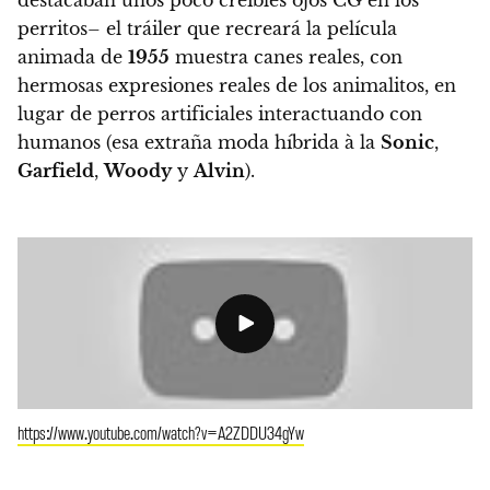
destacaban unos poco creíbles ojos CG en los
perritos–
el tráiler que recreará la película
animada de
1955
muestra canes reales, con
hermosas expresiones reales de los animalitos, en
lugar de perros artificiales interactuando con
humanos (esa extraña moda híbrida à la
Sonic
,
Garfield
,
Woody
y
Alvin
).
https://www.youtube.com/watch?v=A2ZDDU34gYw