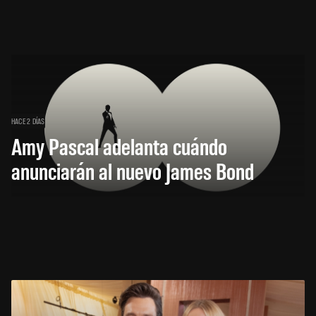
HACE 2 DÍAS
Amy Pascal adelanta cuándo
anunciarán al nuevo James Bond