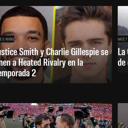
E 5 HORAS
HACE 7
ustice Smith y Charlie Gillespie se
La 
nen a Heated Rivalry en la
de 
emporada 2