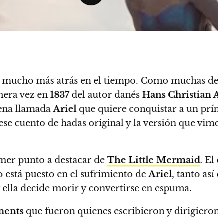
s mucho más atrás en el tiempo. Como muchas de 
mera vez en
1837
del autor danés
Hans Christian 
ena llamada
Ariel
que quiere conquistar a un prín
ese cuento de hadas original y la versión que vim
rimer punto a destacar de
The Little Mermaid
.
El
oco está puesto en el sufrimiento de
Ariel
, tanto as
y ella decide morir y convertirse en espuma.
ments
que fueron quienes escribieron y dirigieron