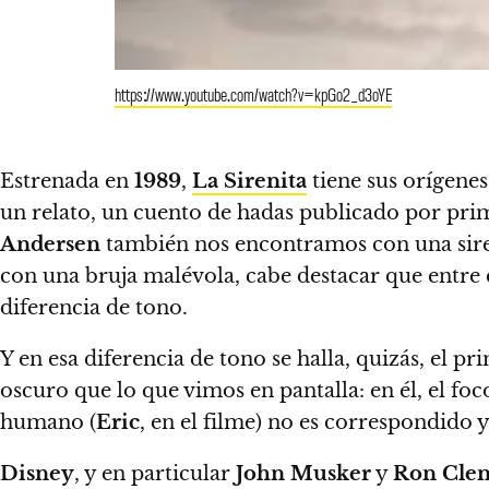
https://www.youtube.com/watch?v=kpGo2_d3oYE
Estrenada en
1989
,
La Sirenita
tiene sus orígene
un relato, un cuento de hadas publicado por pri
Andersen
también nos encontramos con una sir
con una bruja malévola,
cabe destacar que entre 
diferencia de tono.
Y en esa diferencia de tono se halla, quizás, el p
oscuro que lo que vimos en pantalla
: en él, el f
humano (
Eric
, en el filme) no es correspondido 
Disney
, y en particular
John Musker
y
Ron Cle