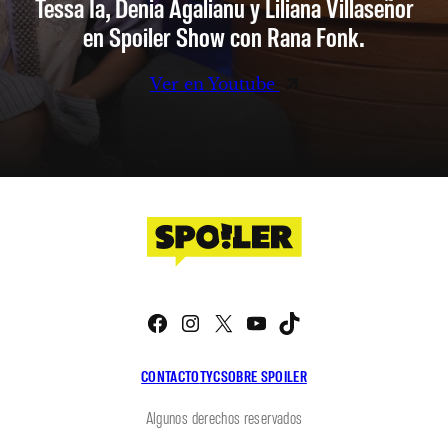
Tessa Ia, Denia Agalianu y Liliana Villaseñor
en Spoiler Show con Rana Fonk.
Ver en Youtube
Facebook
Instagram
X
YouTube
TikTok
CONTACTO
TYC
SOBRE SPOILER
Algunos derechos reservados