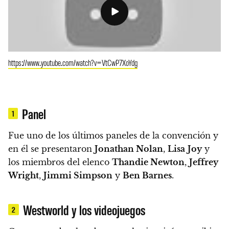
https://www.youtube.com/watch?v=VtCwP7XoYdg
Panel
1
Fue uno de los últimos paneles de la convención y
en él se presentaron
Jonathan Nolan
,
Lisa
Joy
y
los miembros del elenco
Thandie Newton
,
Jeffrey
Wright
,
Jimmi Simpson
y
Ben Barnes
.
Westworld y los videojuegos
2