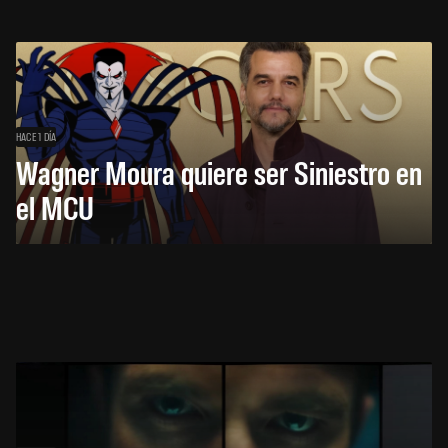
HACE 1 DÍA
Wagner Moura quiere ser Siniestro en
el MCU