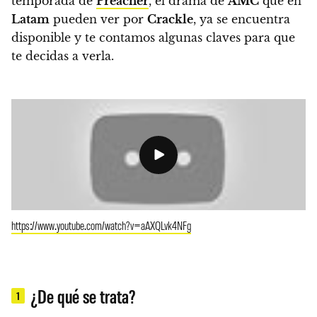
temporada de
Preacher
,
el drama de
AMC
que en
Latam
pueden ver por
Crackle
, ya se encuentra
disponible y te contamos algunas claves para que
te decidas a verla.
https://www.youtube.com/watch?v=aAXQLvk4NFg
¿De qué se trata?
1