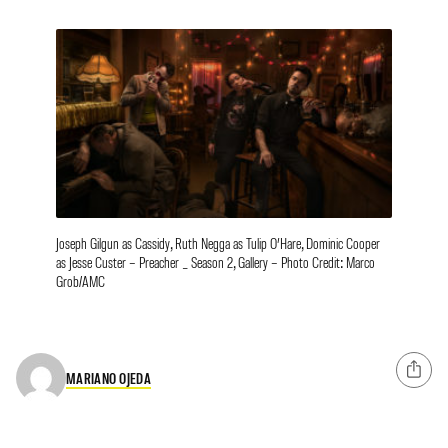
Joseph Gilgun as Cassidy, Ruth Negga as Tulip O’Hare, Dominic Cooper
as Jesse Custer – Preacher _ Season 2, Gallery – Photo Credit: Marco
Grob/AMC
MARIANO OJEDA