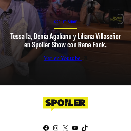
SPOILER SHOW
Tessa Ia, Denia Agalianu y Liliana Villaseñor
en Spoiler Show con Rana Fonk.
Ver en Youtube
Facebook
Instagram
X
YouTube
TikTok