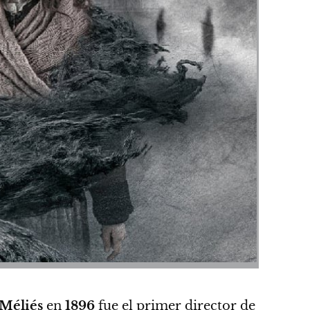
Méliés
en
1896
fue el primer director de