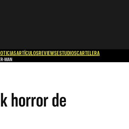
OTICIAS
ARTÍCULOS
REVIEWS
ESTUDIOS
CARTELERA
ER-MAN
lk horror de