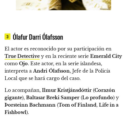
Ólafur Darri Ólafsson
3
El actor es reconocido por su participación en
True Detective
y en la reciente serie
Emerald City
como
Ojo
. Este actor, en la serie islandesa,
interpreta a
Andri
Ólafsson
, Jefe de la Policía
Local que se hará cargo del caso.
Lo acompañan,
Ilmur Kristjánsdóttir
(
Corazón
gigante
),
Baltasar Breki Samper
(
Lo profundo
) y
Þorsteinn Bachmann
(
Tom of Finland
,
Life in a
Fishbowl
).