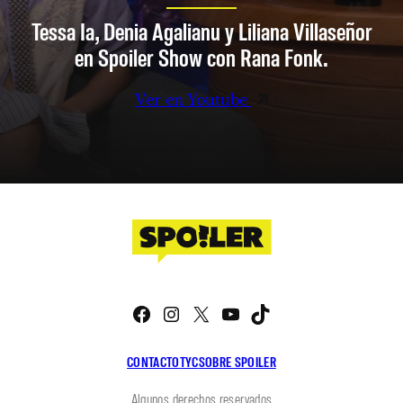
Tessa Ia, Denia Agalianu y Liliana Villaseñor
en Spoiler Show con Rana Fonk.
Ver en Youtube
Facebook
Instagram
X
YouTube
TikTok
CONTACTO
TYC
SOBRE SPOILER
Algunos derechos reservados