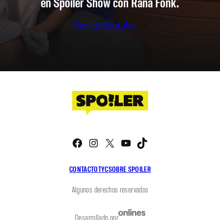
en Spoiler Show con Rana Fonk.
Ver en Youtube
Facebook
Instagram
X
YouTube
TikTok
CONTACTO
TYC
SOBRE SPOILER
Algunos derechos reservados
Desarrollado por