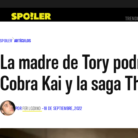
Saltar
al
TREND
contenido
SPOILER
ARTÍCULOS
La madre de Tory podr
Cobra Kai y la saga T
POR
FER LOZANO
–
18 DE SEPTIEMBRE, 2022