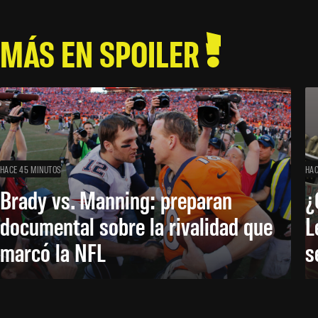
MÁS EN SPOILER
HACE 45 MINUTOS
HAC
Brady vs. Manning: preparan
¿
documental sobre la rivalidad que
L
marcó la NFL
s