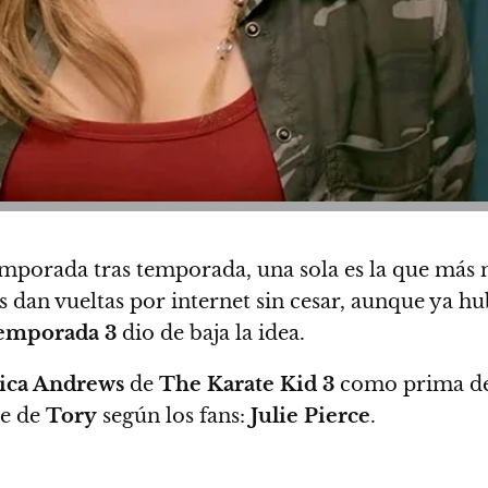
mporada tras temporada, una sola es la que más 
ías dan vueltas por internet sin cesar, aunque ya 
emporada 3
dio de baja la idea.
sica Andrews
de
The Karate Kid 3
como prima d
re de
Tory
según los fans:
Julie Pierce
.