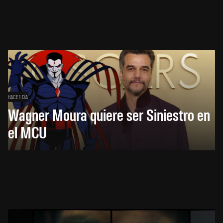
HACE 1 DÍA
Wagner Moura quiere ser Siniestro en
el MCU