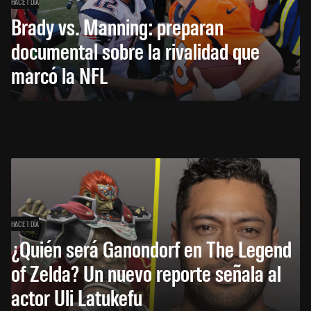
HACE 1 DÍA
Brady vs. Manning: preparan
documental sobre la rivalidad que
marcó la NFL
HACE 1 DÍA
¿Quién será Ganondorf en The Legend
of Zelda? Un nuevo reporte señala al
actor Uli Latukefu