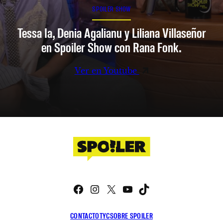
SPOILER SHOW
Tessa Ia, Denia Agalianu y Liliana Villaseñor
en Spoiler Show con Rana Fonk.
Ver en Youtube
Facebook
Instagram
X
YouTube
TikTok
CONTACTO
TYC
SOBRE SPOILER