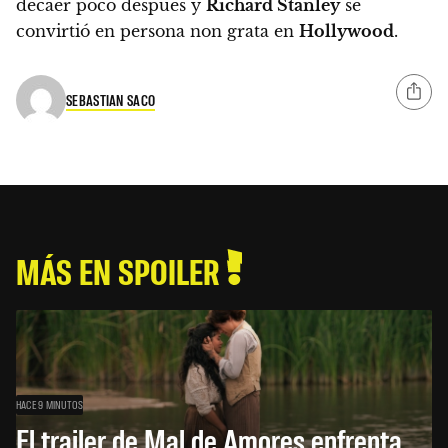
decaer poco después y
Richard Stanley
se
convirtió en persona non grata en
Hollywood
.
SEBASTIAN SACO
MÁS EN SPOILER
HACE 9 MINUTOS
El trailer de Mal de Amores enfrenta