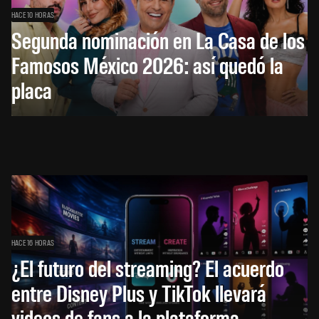
HACE 10 HORAS
Segunda nominación en La Casa de los
Famosos México 2026: así quedó la
placa
HACE 16 HORAS
¿El futuro del streaming? El acuerdo
entre Disney Plus y TikTok llevará
videos de fans a la plataforma