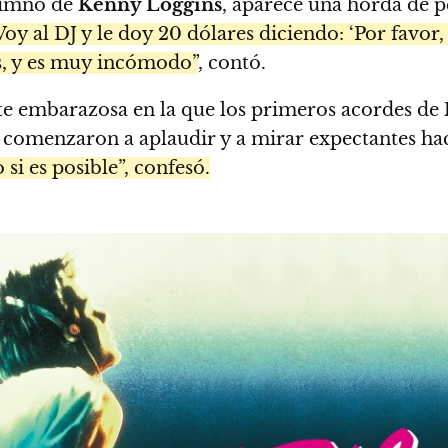
 himno de
Kenny Loggins
, aparece una horda de p
Voy al DJ y le doy 20 dólares diciendo: ‘Por favo
os, y es muy incómodo”
, contó.
te embarazosa en la que los primeros acordes de
: comenzaron a aplaudir y a mirar expectantes ha
si es posible”, confesó.