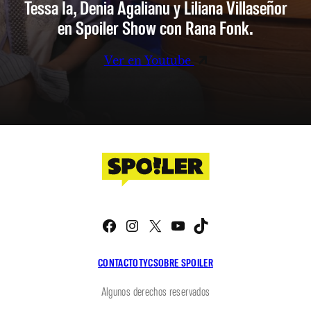
Tessa Ia, Denia Agalianu y Liliana Villaseñor
en Spoiler Show con Rana Fonk.
Ver en Youtube
Facebook
Instagram
X
YouTube
TikTok
CONTACTO
TYC
SOBRE SPOILER
Algunos derechos reservados