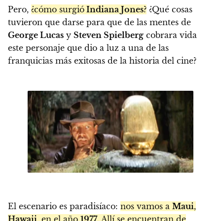
Pero,
¿cómo surgió
Indiana Jones
?
¿Qué cosas
tuvieron que darse para que de las mentes de
George Lucas
y
Steven Spielberg
cobrara vida
este personaje que dio a luz a una de las
franquicias más exitosas de la historia del cine?
El escenario es paradisíaco:
nos vamos a
Maui
,
Hawaii
, en el año
1977
. Allí se encuentran de