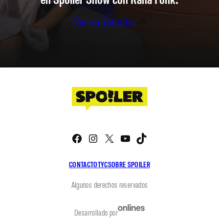
Ver en Youtube
Facebook
Instagram
X
YouTube
TikTok
CONTACTO
TYC
SOBRE SPOILER
Algunos derechos reservados
Desarrollado por