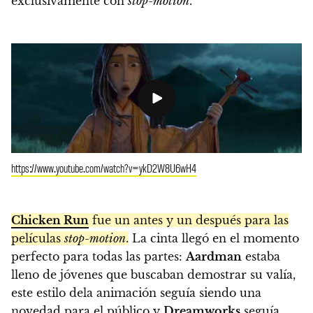
exclusivamente con
stop-motion
.
https://www.youtube.com/watch?v=ykD2W8U6wH4
Chicken Run
fue un antes y un después para las
películas
stop-motion
.
La cinta llegó en el momento
perfecto para todas las partes:
Aardman
estaba
lleno de jóvenes que buscaban demostrar su valía,
este estilo dela animación seguía siendo una
novedad para el público y
Dreamworks
seguía