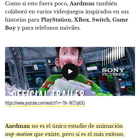
Como si esto fuera poco,
Aardman
también
colaboró en varios videojuegos inspirados en sus
historias para
PlayStation
,
XBox
,
Switch
,
Game
Boy
y para teléfonos móviles.
https://www.youtube.com/watch?v=7tk-WZSqIGQ
Aardman
no es el único estudio de animación
stop-motion
que existe, pero sí es el más exitoso
,