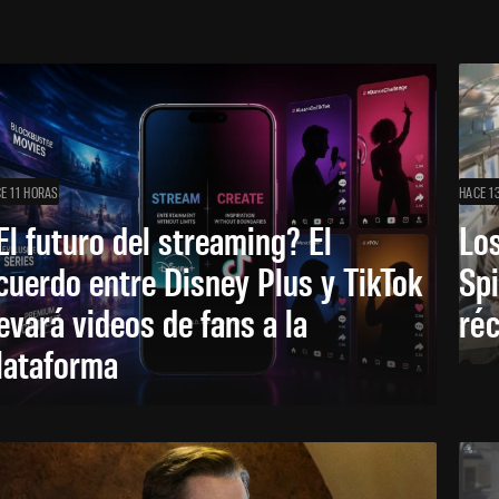
E 11 HORAS
HACE 1
El futuro del streaming? El
Los
cuerdo entre Disney Plus y TikTok
Sp
levará videos de fans a la
réc
lataforma