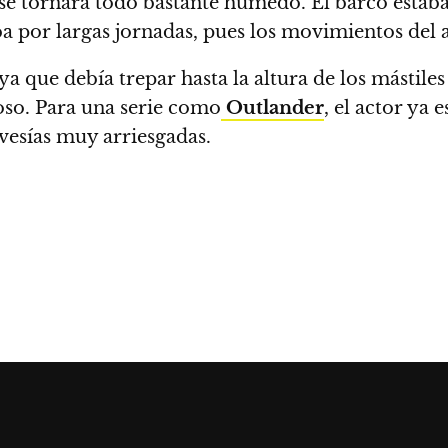
o se tornara todo bastante húmedo.
El barco estab
ba por largas jornadas, pues los movimientos del 
ya que debía trepar hasta la altura de los mástile
oso. Para una serie como
Outlander
, el actor ya
avesías muy arriesgadas.