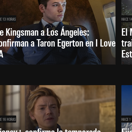
E 13 HORAS
HACE 1
e Kingsman a Los Ángeles:
El 
onfirman a Taron Egerton en I Love
tra
A
Es
E 16 HORAS
HACE 1 
isney+ confirma la temporada
Fij