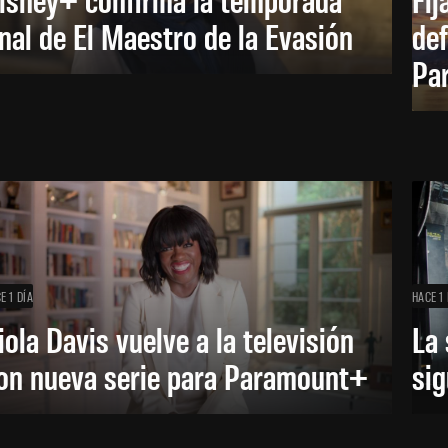
inal de El Maestro de la Evasión
def
Pa
E 1 DÍA
HACE 1 
iola Davis vuelve a la televisión
La 
on nueva serie para Paramount+
sig