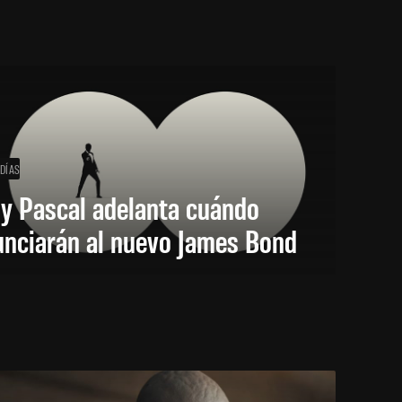
 DÍAS
y Pascal adelanta cuándo
unciarán al nuevo James Bond