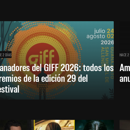
E 2 DÍAS
HACE 2
anadores del GIFF 2026: todos los
Am
remios de la edición 29 del
an
estival