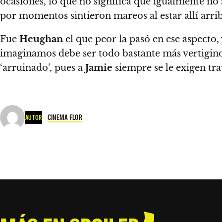
ocasiones, lo que no significa que igualmente n
por momentos sintieron mareos al estar allí arri
Fue
Heughan
el que peor la pasó en ese aspecto, 
imaginamos debe ser todo bastante más vertigin
‘arruinado’, pues a
Jamie
siempre se le exigen tr
CINEMA FLOR
AUTOR