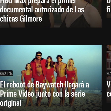
documental autorizado de Las
f
chicas Gilmore
HACE 1 DÍA
HAC
El reboot de Baywatch llegará a
V
Prime Video junto con la serie
c
original