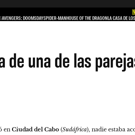
N
S
AVENGERS: DOOMSDAY
SPIDER-MAN
HOUSE OF THE DRAGON
LA CASA DE LO
a de una de las pareja
zó en
Ciudad del Cabo
(
Sudáfrica
), nadie estaba a