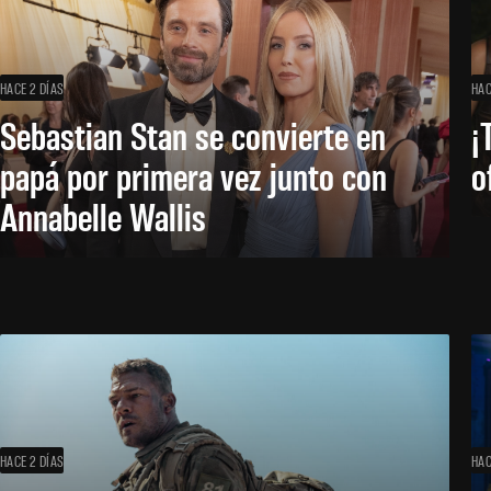
HACE 2 DÍAS
HAC
Sebastian Stan se convierte en
¡
papá por primera vez junto con
o
Annabelle Wallis
HACE 2 DÍAS
HAC