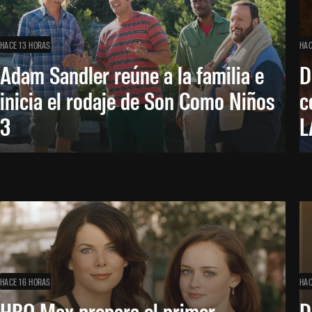
HACE 13 HORAS
HAC
Adam Sandler reúne a la familia e
D
inicia el rodaje de Son Como Niños
c
3
L
HACE 16 HORAS
HAC
HBO Max prepara el primer
D