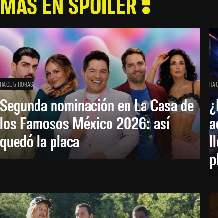
MÁS EN SPOILER
HACE 5 HORAS
HAC
Segunda nominación en La Casa de
¿
los Famosos México 2026: así
a
quedó la placa
l
p