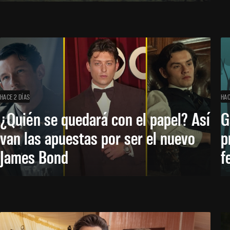
HACE 2 DÍAS
HAC
¿Quién se quedará con el papel? Así
G
van las apuestas por ser el nuevo
p
James Bond
f