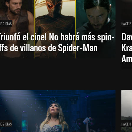
E 2 DÍAS
HACE 2
Triunfó el cine! No habrá más spin-
Dav
ffs de villanos de Spider-Man
Kra
Am
E 2 DÍAS
HACE 3