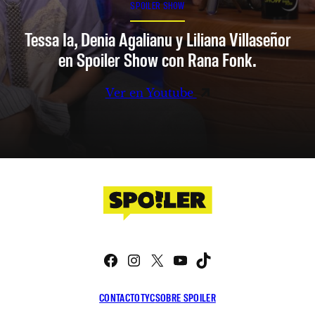
SPOILER SHOW
Tessa Ia, Denia Agalianu y Liliana Villaseñor
en Spoiler Show con Rana Fonk.
Ver en Youtube
Facebook
Instagram
X
YouTube
TikTok
CONTACTO
TYC
SOBRE SPOILER