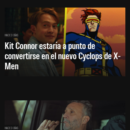
HACE 3 DÍAS
Kit Connor estaría a punto de
convertirse en el nuevo Cyclops de X-
Men
HACE 3 DÍAS