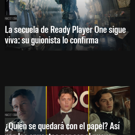
HACE 1 DÍA
La secuela de Ready Player One sigue
viva: su guionista lo confirma
HACE 1 DÍA
¿Quién se quedará con el papel? Así