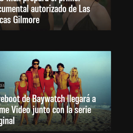
cumental autorizado de Las
icas Gilmore
DÍA
reboot de Baywatch llegará a
me Video junto con la serie
ginal