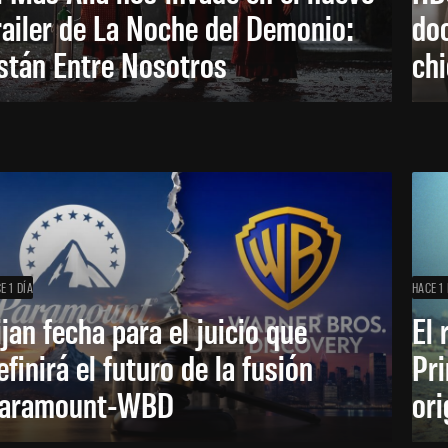
railer de La Noche del Demonio:
do
stán Entre Nosotros
ch
E 1 DÍA
HACE 1 
ijan fecha para el juicio que
El 
efinirá el futuro de la fusión
Pri
aramount-WBD
ori