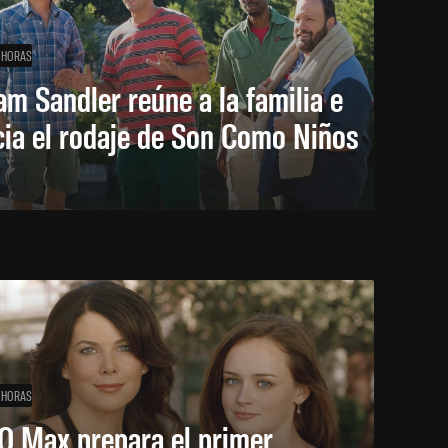
 HORAS
m Sandler reúne a la familia e
cia el rodaje de Son Como Niños
 HORAS
O Max prepara el primer