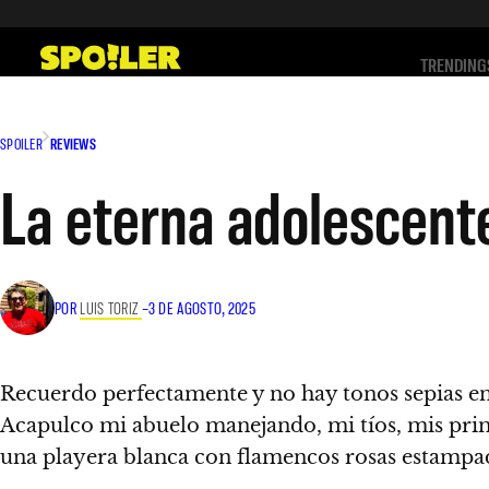
Saltar
al
TRENDING
contenido
SPOILER
REVIEWS
La eterna adolescente
POR
LUIS TORIZ
–
3 DE AGOSTO, 2025
Recuerdo perfectamente y no hay tonos sepias en
Acapulco mi abuelo manejando, mi tíos, mis primo
una playera blanca con flamencos rosas estampados