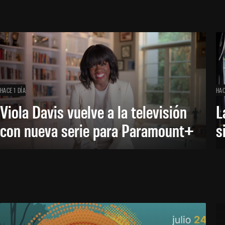
HACE 1 DÍA
HAC
Viola Davis vuelve a la televisión
L
con nueva serie para Paramount+
s