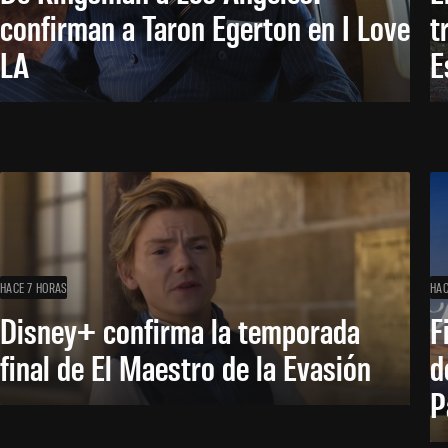
confirman a Taron Egerton en I Love
t
LA
E
HACE 7 HORAS
HAC
Disney+ confirma la temporada
F
final de El Maestro de la Evasión
d
P