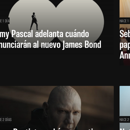
E 1 DÍA
HACE 1 
my Pascal adelanta cuándo
Seb
nunciarán al nuevo James Bond
pap
Ann
E 2 DÍAS
HACE 2