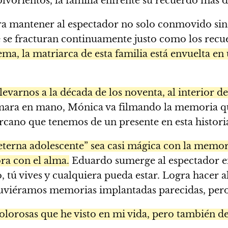
vorientos, la familia enfrente su recuerdo más do
ra mantener al espectador no solo conmovido sino
ue se fracturan continuamente justo como los rec
ma, la matriarca de esta familia está envuelta e
varnos a la década de los noventa, al interior de
mara en mano, Mónica va filmando la memoria que
rcano que tenemos de un presente en esta histori
eterna adolescente” sea casi mágica con la memori
ra con el alma.
Eduardo sumerge al espectador en
 tú vives y cualquiera pueda estar. Logra hacer al
tuviéramos memorias implantadas parecidas, pero 
lorosas que he visto en mi vida, pero también de