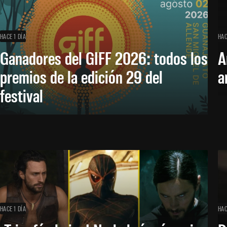
HACE 1 DÍA
HAC
Ganadores del GIFF 2026: todos los
A
premios de la edición 29 del
a
festival
HACE 1 DÍA
HAC