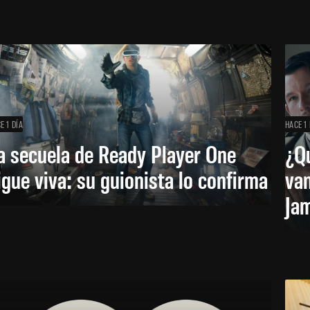
E 1 DÍA
HACE 1 
a secuela de Ready Player One
¿Qu
igue viva: su guionista lo confirma
van
Ja