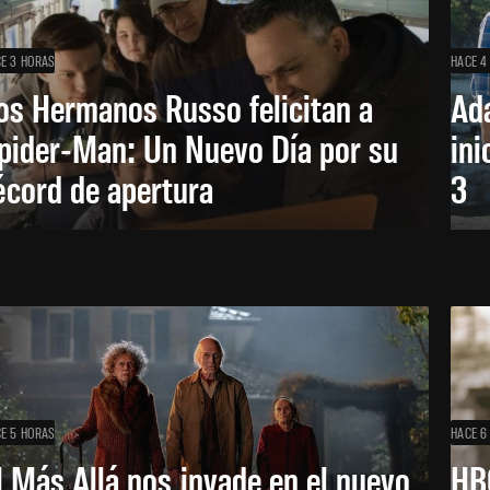
E 3 HORAS
HACE 4
os Hermanos Russo felicitan a
Ada
pider-Man: Un Nuevo Día por su
ini
écord de apertura
3
E 5 HORAS
HACE 6
l Más Allá nos invade en el nuevo
HB