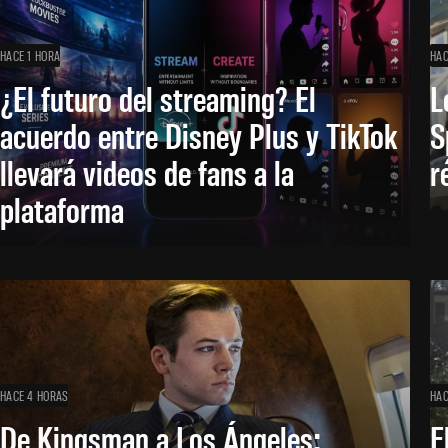
HACE 1 HORA
HAC
¿El futuro del streaming? El
L
acuerdo entre Disney Plus y TikTok
S
llevará videos de fans a la
r
plataforma
HACE 4 HORAS
HAC
De Kingsman a Los Ángeles:
E