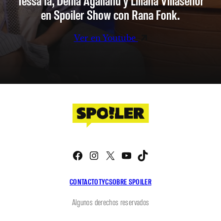
en Spoiler Show con Rana Fonk.
Ver en Youtube
Facebook
Instagram
X
YouTube
TikTok
CONTACTO
TYC
SOBRE SPOILER
Algunos derechos reservados