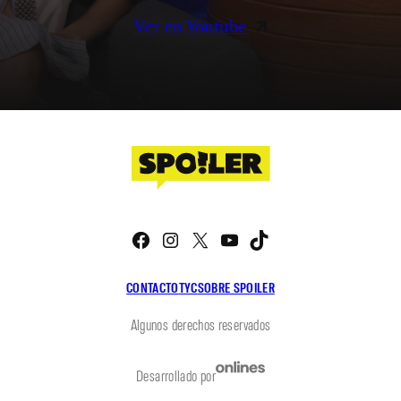
Ver en Youtube
Facebook
Instagram
X
YouTube
TikTok
CONTACTO
TYC
SOBRE SPOILER
Algunos derechos reservados
Desarrollado por