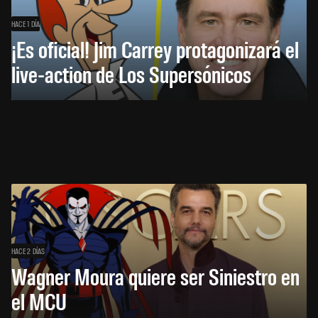
HACE 1 DÍA
¡Es oficial! Jim Carrey protagonizará el
live-action de Los Supersónicos
HACE 2 DÍAS
Wagner Moura quiere ser Siniestro en
el MCU