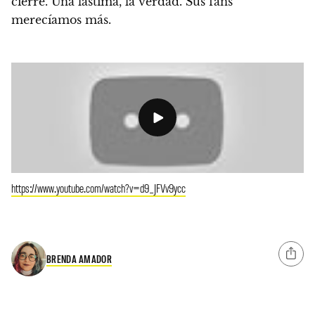
cierre. Una lástima, la verdad. Sus fans
merecíamos más.
https://www.youtube.com/watch?v=d9_JFVv9ycc
BRENDA AMADOR