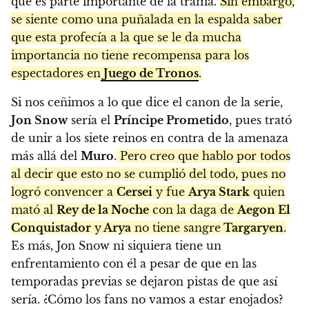
que es parte importante de la trama.
Sin embargo,
se siente como una puñalada en la espalda saber
que esta profecía a la que se le da mucha
importancia no tiene recompensa para los
espectadores en
Juego de Tronos
.
Si nos ceñimos a lo que dice el canon de la serie,
Jon Snow
sería el
Príncipe Prometido
, pues trató
de unir a los siete reinos en contra de la amenaza
más allá del
Muro
.
Pero creo que hablo por todos
al decir que esto no se cumplió del todo, pues no
logró convencer a
Cersei
y fue
Arya Stark
quien
mató al
Rey de la Noche
con la daga de
Aegon El
Conquistador
y
Arya
no tiene sangre
Targaryen
.
Es más, Jon Snow ni siquiera tiene un
enfrentamiento con él a pesar de que en las
temporadas previas se dejaron pistas de que así
sería. ¿Cómo los fans no vamos a estar enojados?