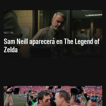
HACE 1 DÍA
Sam Neill aparecerá en The Legend of
Zelda