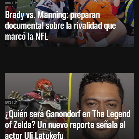
HACE 1 DÍA
Brady vs. Manning: preparan
documental sobre la rivalidad que
marcó la NFL
HACE 1 DÍA
¿Quién será Ganondorf en The Legend
of Zelda? Un nuevo reporte señala al
actor Uli Latukefu