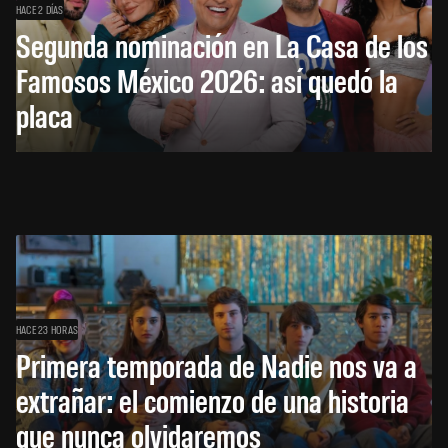
HACE 2 DÍAS
Segunda nominación en La Casa de los
Famosos México 2026: así quedó la
placa
HACE 23 HORAS
Primera temporada de Nadie nos va a
extrañar: el comienzo de una historia
que nunca olvidaremos