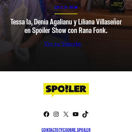
SPOILER SHOW
Tessa Ia, Denia Agalianu y Liliana Villaseñor
en Spoiler Show con Rana Fonk.
Ver en Youtube
Facebook
Instagram
X
YouTube
TikTok
CONTACTO
TYC
SOBRE SPOILER