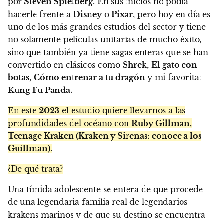
por
Steven Spielberg
. En sus inicios no podía
hacerle frente a
Disney
o
Pixar
, pero hoy en día es
uno de los más grandes estudios del sector y tiene
no solamente películas unitarias de mucho éxito,
sino que también ya tiene sagas enteras que se han
convertido en clásicos como
Shrek
,
El gato con
botas
,
Cómo entrenar a tu dragón
y mi favorita:
Kung Fu Panda
.
En este
2023
el estudio quiere llevarnos a las
profundidades del océano con
Ruby Gillman,
Teenage Kraken (Kraken y Sirenas: conoce a los
Guillman)
.
¿De qué trata?
Una tímida adolescente se entera de que procede
de una legendaria familia real de legendarios
krakens marinos y de que su destino se encuentra