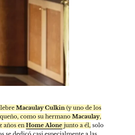
élebre
Macaulay Culkin
(y uno de los
equeño, como su hermano
Macaulay
,
ez años en
Home Alone
junto a él,
solo
s se dedicó casi especialmente a las