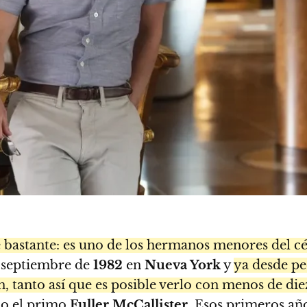
ce bastante: es uno de los hermanos menores del c
 septiembre de
1982
en
Nueva York
y
ya desde p
, tanto así que es posible verlo con menos de di
mo el primo
Fuller McCallister
. Esos primeros año