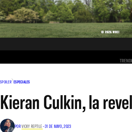
TREND
SPOILER
ESPECIALES
Kieran Culkin, la rev
POR
VICKY REPTILE
–
31 DE MAYO, 2023