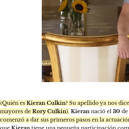
¿Quién es
Kieran Culkin
? Su apellido ya nos di
mayores de
Rory Culkin
).
Kieran
nació el
30
de
comenzó a dar sus primeros pasos en la actuación
que
Kieran
tiene una pequeña participación co