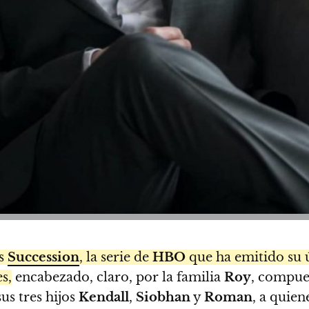
es
Succession
, la serie de
HBO
que ha emitido su ú
s,
encabezado, claro, por la familia
Roy
, compue
sus tres hijos
Kendall
,
Siobhan
y
Roman
, a quien