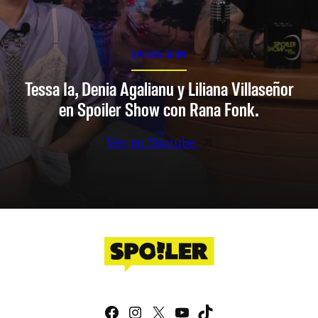
SPOILER SHOW
Tessa Ia, Denia Agalianu y Liliana Villaseñor
en Spoiler Show con Rana Fonk.
Ver en Youtube
Facebook
Instagram
X
YouTube
TikTok