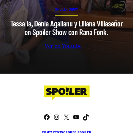
SPOILER SHOW
Tessa Ia, Denia Agalianu y Liliana Villaseñor
en Spoiler Show con Rana Fonk.
Ver en Youtube
Facebook
Instagram
X
YouTube
TikTok
CONTACTO
TYC
SOBRE SPOILER