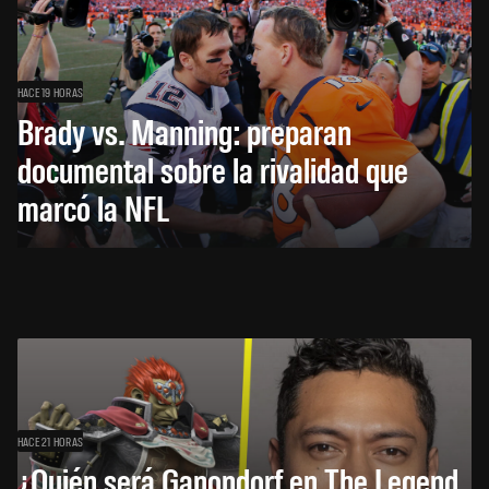
HACE 19 HORAS
Brady vs. Manning: preparan
documental sobre la rivalidad que
marcó la NFL
HACE 21 HORAS
¿Quién será Ganondorf en The Legend