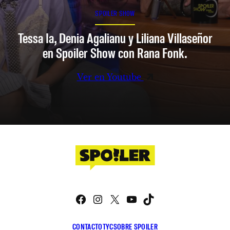
SPOILER SHOW
Tessa Ia, Denia Agalianu y Liliana Villaseñor
en Spoiler Show con Rana Fonk.
Ver en Youtube
Facebook
Instagram
X
YouTube
TikTok
CONTACTO
TYC
SOBRE SPOILER