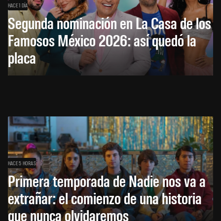
HACE 1 DÍA
Segunda nominación en La Casa de los
Famosos México 2026: así quedó la
placa
HACE 5 HORAS
Primera temporada de Nadie nos va a
extrañar: el comienzo de una historia
que nunca olvidaremos