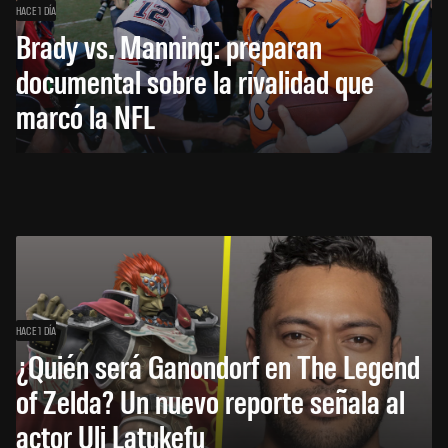
HACE 1 DÍA
Brady vs. Manning: preparan
documental sobre la rivalidad que
marcó la NFL
HACE 1 DÍA
¿Quién será Ganondorf en The Legend
of Zelda? Un nuevo reporte señala al
actor Uli Latukefu