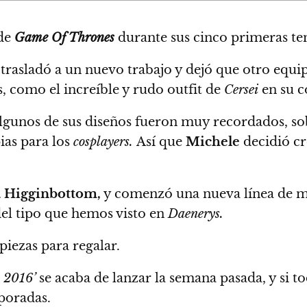
 de
Game Of Thrones
durante sus cinco primeras t
 trasladó a un nuevo trabajo y dejó que otro equip
s,
como el increíble y rudo outfit de
Cersei
en su c
gunos de sus diseños fueron muy recordados, sobr
ias para los
cosplayers.
Así que
Michele
decidió cre
a Higginbottom,
y comenzó una nueva línea de 
el tipo que hemos visto en
Daenerys.
piezas para regalar.
 2016’
se acaba de lanzar la semana pasada, y si t
poradas.