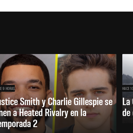
E 9 HORAS
HACE 1
ustice Smith y Charlie Gillespie se
La 
nen a Heated Rivalry en la
de 
emporada 2