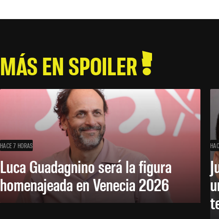
MÁS EN SPOILER
HACE 7 HORAS
HAC
Luca Guadagnino será la figura
J
homenajeada en Venecia 2026
u
t