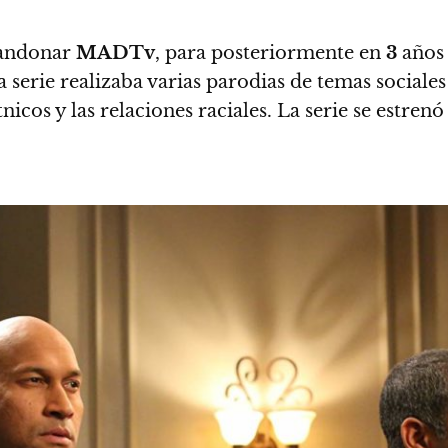
andonar
MA
DT
v
,
para posteriormente en
3
años 
ta serie realizaba varias parodias de temas social
icos y las relaciones raciales.
La serie se estrenó