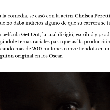
 la comedia, se casó con la actriz
Chelsea Perett
ue no daba indicios alguno de que su carrera se f
 película
Get Out
, la cual dirigió, escribió y pro
gándole temas raciales para que así la producción
 recaudó más de
200
millones convirtiéndola en un é
guión original
en los
Oscar
.