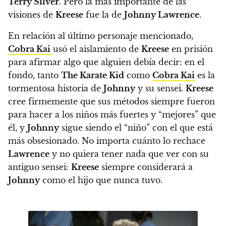
Terry Silver
. Pero
la más importante de las
visiones de
Kreese
fue la de
Johnny Lawrence
.
En relación al último personaje mencionado,
Cobra Kai
usó el aislamiento de
Kreese
en prisión
para afirmar algo que alguien debía decir: en el
fondo, tanto
The Karate Kid
como
Cobra Kai
es la
tormentosa historia de
Johnny
y su sensei.
Kreese
cree firmemente que sus métodos siempre fueron
para hacer a los niños más fuertes y “mejores” que
él, y
Johnny
sigue siendo el “niño” con el que está
más obsesionado. No importa cuánto lo rechace
Lawrence
y no quiera tener nada que ver con su
antiguo sensei:
Kreese
siempre considerará a
Johnny
como el hijo que nunca tuvo.