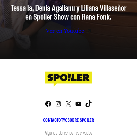
Tessa Ia, Denia Agalianu y Liliana Villaseñor
en Spoiler Show con Rana Fonk.
Ver en Youtube
Facebook
Instagram
X
YouTube
TikTok
CONTACTO
TYC
SOBRE SPOILER
Algunos derechos reservados