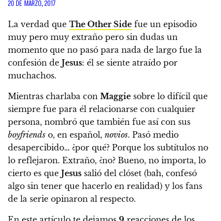
20 DE MARZO, 2017
La verdad que
The Other Side
fue un episodio
muy pero muy extraño pero sin dudas un
momento que no pasó para nada de largo fue la
confesión de
Jesus
: él se siente atraído por
muchachos.
Mientras charlaba con
Maggie
sobre lo difícil que
siempre fue para él relacionarse con cualquier
persona, nombró que también fue así con sus
boyfriends
o, en español,
novios
. Pasó medio
desapercibido… ¿por qué? Porque los subtítulos no
lo reflejaron. Extraño, ¿no? Bueno, no importa, lo
cierto es que
Jesus
salió del clóset (bah, confesó
algo sin tener que hacerlo en realidad) y los fans
de la serie opinaron al respecto.
En este artículo te dejamos
9
reacciones de los