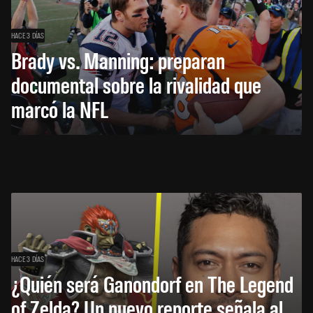
HACE 3 DÍAS
Brady vs. Manning: preparan
documental sobre la rivalidad que
marcó la NFL
HACE 3 DÍAS
¿Quién será Ganondorf en The Legend
of Zelda? Un nuevo reporte señala al