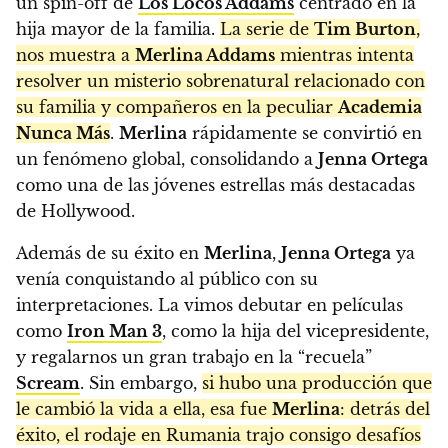
un spin-off de
Los Locos Addams
centrado en la
hija mayor de la familia.
La serie de
Tim Burton
,
nos muestra a
Merlina Addams
mientras intenta
resolver un misterio sobrenatural relacionado con
su familia y compañeros en la peculiar
Academia
Nunca Más
.
Merlina
rápidamente se convirtió en
un fenómeno global, consolidando a
Jenna Ortega
como una de las jóvenes estrellas más destacadas
de Hollywood.
Además de su éxito en
Merlina
,
Jenna Ortega
ya
venía conquistando al público con su
interpretaciones. La vimos debutar en películas
como
Iron Man 3
, como la hija del vicepresidente,
y regalarnos un gran trabajo en la “recuela”
Scream
.
Sin embargo,
si hubo una producción que
le cambió la vida a ella, esa fue
Merlina
: detrás del
éxito, el rodaje en Rumania trajo consigo desafíos