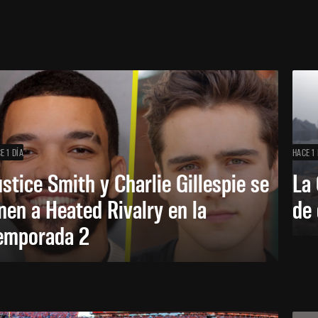
E 1 DÍA
HACE 1 
ustice Smith y Charlie Gillespie se
La 
nen a Heated Rivalry en la
de 
emporada 2