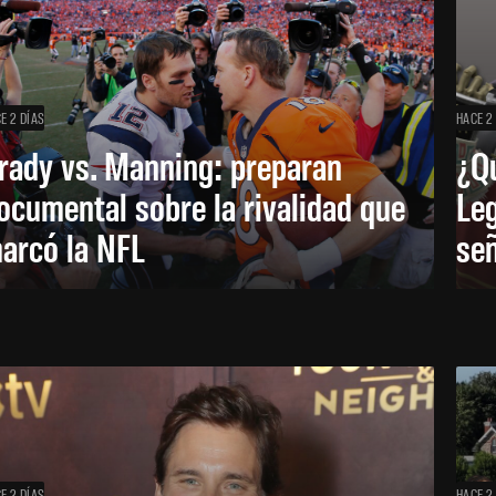
E 2 DÍAS
HACE 2
rady vs. Manning: preparan
¿Q
ocumental sobre la rivalidad que
Leg
arcó la NFL
señ
E 2 DÍAS
HACE 2