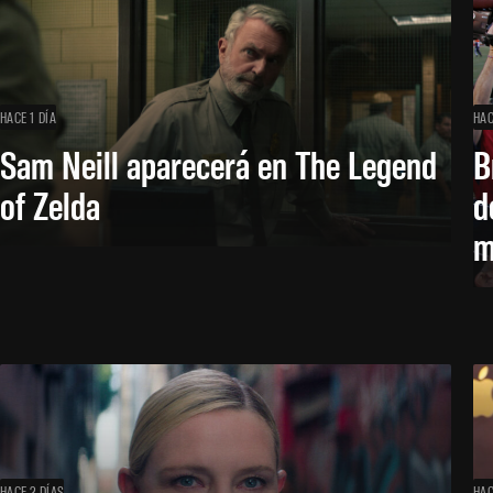
HACE 1 DÍA
HAC
Sam Neill aparecerá en The Legend
B
of Zelda
d
m
HACE 2 DÍAS
HAC