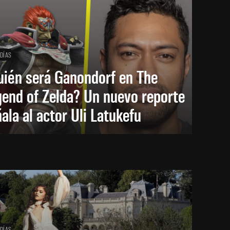
 DÍAS
uién será Ganondorf en The
end of Zelda? Un nuevo reporte
ala al actor Uli Latukefu
 DÍAS