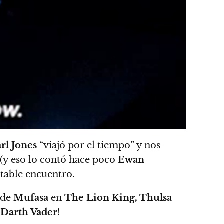
rl Jones
“viajó por el tiempo”
y nos
(y eso lo contó hace poco
Ewan
itable encuentro.
 de
Mufasa
en
The Lion King, Thulsa
s
Darth Vader
!