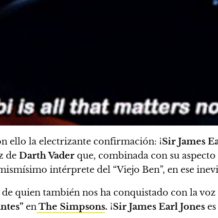
n ello la electrizante confirmación: ¡
Sir James Ea
oz de
Darth Vader
que, combinada con su aspecto 
mismísimo intérprete del “Viejo Ben”, en ese inev
z de quien también nos ha conquistado con la voz
ntes”
en
The Simpsons
.
¡
Sir James Earl Jones
e