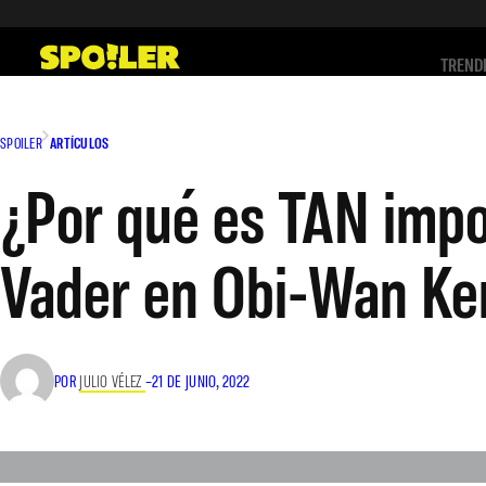
Saltar
al
TREND
contenido
SPOILER
ARTÍCULOS
¿Por qué es TAN impo
Vader en Obi-Wan Ke
POR
JULIO VÉLEZ
–
21 DE JUNIO, 2022