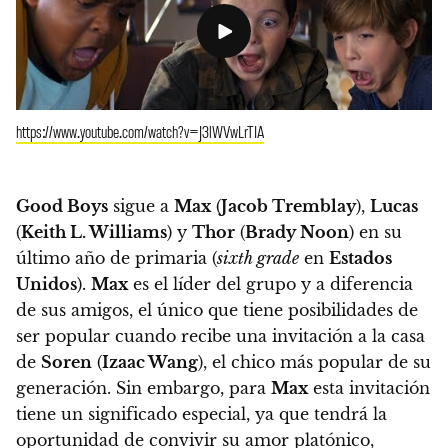
https://www.youtube.com/watch?v=J3lWVwLrTIA
Good Boys
sigue a
Max
(
Jacob Tremblay
),
Lucas
(
Keith L. Williams
) y
Thor
(
Brady Noon
) en su
último año de primaria (
sixth grade
en
Estados
Unidos
).
Max
es el líder del grupo y a diferencia
de sus amigos, el único que tiene posibilidades de
ser popular cuando recibe una invitación a la casa
de
Soren
(
Izaac Wang
), el chico más popular de su
generación. Sin embargo, para
Max
esta invitación
tiene un significado especial, ya que tendrá la
oportunidad de convivir su amor platónico,