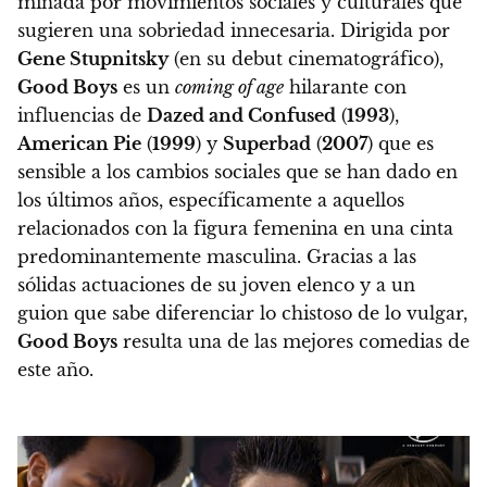
minada por movimientos sociales y culturales que
sugieren una sobriedad innecesaria. Dirigida por
Gene Stupnitsky
(en su debut cinematográfico),
Good Boys
es un
coming of age
hilarante
con
influencias de
Dazed and Confused
(
1993
),
American Pie
(
1999
) y
Superbad
(
2007
)
que es
sensible a los cambios sociales que se han dado en
los últimos años
, específicamente a aquellos
relacionados con la figura femenina en una cinta
predominantemente masculina. Gracias a las
sólidas actuaciones de su joven elenco y a un
guion que sabe diferenciar lo chistoso de lo vulgar,
Good Boys
resulta una de las mejores comedias de
este año.