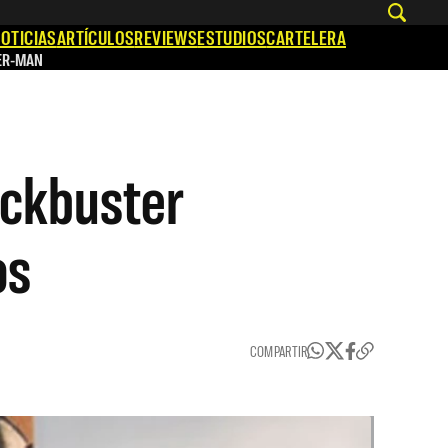
OTICIAS
ARTÍCULOS
REVIEWS
ESTUDIOS
CARTELERA
ER-MAN
lockbuster
os
COMPARTIR