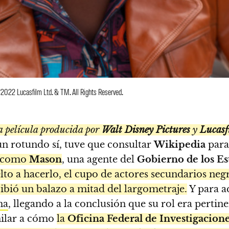
©2022 Lucasfilm Ltd. & TM. All Rights Reserved.
a película producida por
Walt Disney Pictures
y
Lucasf
un rotundo sí, tuve que consultar
Wikipedia
para 
como
Mason
, una agente del
Gobierno de los Es
lto a hacerlo, el cupo de actores secundarios ne
cibió un balazo a mitad del largometraje.
Y para a
ma
, llegando a la conclusión que su rol era perti
milar a cómo
la
Oficina Federal de Investigacion