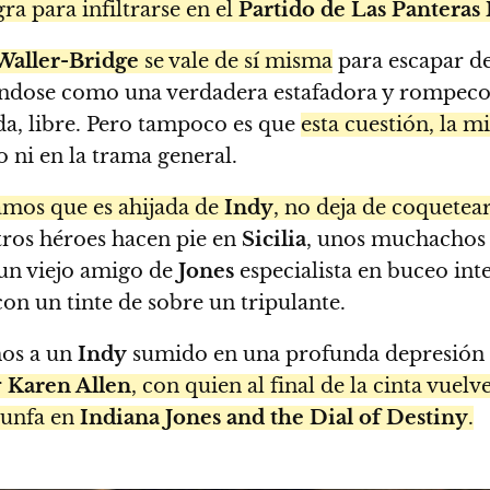
ra para infiltrarse en el
Partido de Las Panteras
Waller-Bridge
se vale de sí misma
para escapar de
ndose como una verdadera estafadora y rompecor
ada, libre. Pero tampoco es que
esta cuestión, la 
 ni en la trama general.
amos que es ahijada de
Indy
, no deja de coquetea
stros héroes hacen pie en
Sicilia
, unos muchachos 
 un viejo amigo de
Jones
especialista en buceo in
n un tinte de sobre un tripulante.
mos a un
Indy
sumido en una profunda depresión p
r
Karen Allen
, con quien al final de la cinta vuel
iunfa en
Indiana Jones and the Dial of Destiny
.