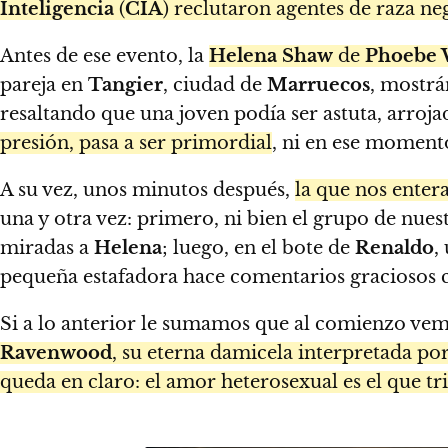
Inteligencia
(
CIA
) reclutaron agentes de raza neg
Antes de ese evento, la
Helena Shaw
de
Phoebe 
pareja en
Tangier
, ciudad de
Marruecos
, mostrá
resaltando que una joven podía ser astuta, arroj
presión, pasa a ser primordial
, ni en ese momento
A su vez, unos minutos después,
la que nos enter
una y otra vez: primero, ni bien el grupo de nue
miradas a
Helena
; luego, en el bote de
Renaldo
,
pequeña estafadora hace comentarios graciosos co
Si a lo anterior le sumamos que al comienzo ve
Ravenwood
, su eterna damicela interpretada po
queda en claro: el amor heterosexual es el que tr