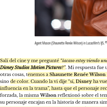
Agent Mason (Shaunette Renée Wilson) in Lucasfilm’s IJ5. 
Salí del cine y me pregunté
“¿acaso estoy viendo un
Disney Studios Motion Pictures
?”
. Mi respuesta fue 
otras cosas, t
enemos a
Shaunette Renée Wilson
sino
de color. Cuando la vi dije “sí,
Disney
ha vue
influencia en la trama”, hasta que el personaje re
forzada,
la misma
Wilson
reflexionó sobre el te
su personaje encajan en la historia de manera si