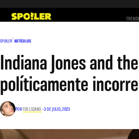
Saltar
al
TREND
contenido
SPOILER
ARTÍCULOS
Indiana Jones and the
políticamente incorr
POR
FER LOZANO
–
3 DE JULIO, 2023